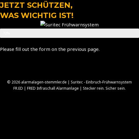
Zum
JETZT SCHÜTZEN,
Inhalt
WAS WICHTIG IST!
springen
Schritt 6 von 8
72%
Please fill out the form on the previous page.
© 2026 alarmalagen-stemmler.de | Suritec - Einbruch-Frühwarnsystem
FR.ED | FRED Infraschall Alarmanlage | Stecker rein. Sicher sein.